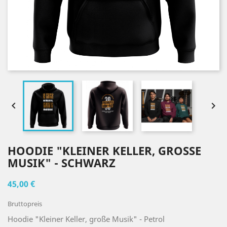


HOODIE "KLEINER KELLER, GROSSE M
USIK" - SCHWARZ
45,00 €
Bruttopreis
Hoodie "Kleiner Keller, große Musik" - Petrol