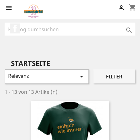
shopping_cart


Facebook

STARTSEITE
Relevanz

FILTER
1 - 13 von 13 Artikel(n)