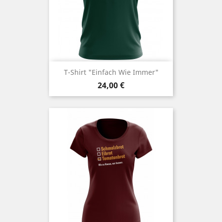
T-Shirt "einfach Wie Immer"
Preis
24,00 €