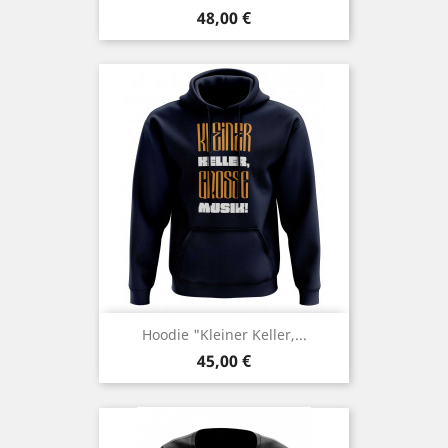
Preis
48,00 €
Hoodie "Kleiner Keller,...
Preis
45,00 €