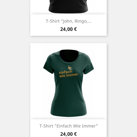
T-Shirt "John, Ringo,...
Preis
24,00 €
T-Shirt "einfach Wie Immer"
Preis
24,00 €